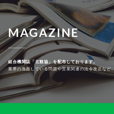
MAGAZINE
組合機関誌「北観協」を
配布しております。
業界の当面している問題や営業関連の法令改正など