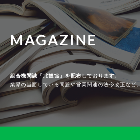
MAGAZINE
組合機関誌「北観協」を
配布しております。
業界の当面している問題や営業関連の法令改正など